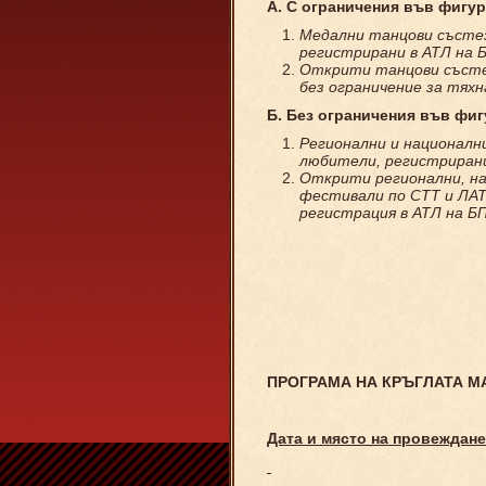
А. С ограничения във фигу
Медални танцови състе
регистрирани в АТЛ на 
Открити танцови съст
без ограничение за тях
Б
.
Без ограничения във фиг
Регионални и националн
любители, регистрирани
Открити
регионални
,
н
фестивали по СТТ и ЛАТ
регистрация в АТЛ на Б
ПРОГРАМА НА КРЪГЛАТА М
Дата и място на провеждане