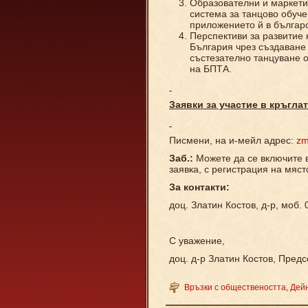
Образователни и маркети
система за танцово обуч
приложението й в българс
Перспективи за развитие 
България чрез създаване
състезателно танцуване 
на БПТА.
Заявки за участие в кръглат
Писмени, на и-мейл адрес:
zm
Заб.:
Можете да се включите 
заявка, с регистрация на мяст
За контакти:
доц. Златин Костов, д-р, моб.
С уважение,
доц. д-р Златин Костов, Пред
Връзки с обществеността
,
Дей