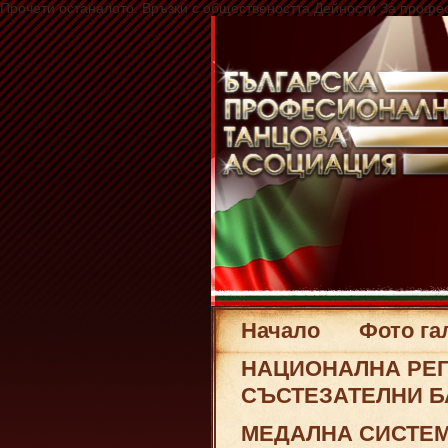
Прочети останалото. Връзки с обществеността Дейности За профе
Начало
Фото га
НАЦИОНАЛНА РЕГ
СЪСТЕЗАТЕЛНИ БА
МЕДАЛНА СИСТЕМ