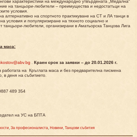
нгови характеристики на международно утвърдената „Медална“
ение на танцьори-любители – преимущества и недостатъци на
ките условия.
на алтернативно на спортното практикуване на СТ и ЛА танци в
 на условия и популяризиране на тяхното социално и
от танцьори-любители, организирани в Аматьорска Танцова Лига
а маса:
kostov@abv.bg
.
Краен срок за заявки – до 20.01.2026 г.
в работата на Кръглата маса и без предварителна писмена
о, в деня на събитието.
 0887 489 354
седател на УС на БПТА
ности
,
За професионалиста
,
Новини
,
Танцови събития