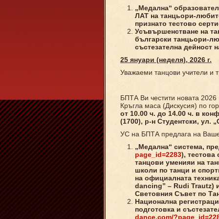
„
Медална“ образовател
ЛАТ на танцьори-любит
признато тестово серт
Усъвършенстване на та
български танцьори-лю
състезателна дейност н
25 януари (неделя), 2026 г.
Уважаеми танцови учители и 
БПТА Ви честити новата 2026 
Кръгла маса (Дискусия) по го
от 10.00 ч. до 14.00 ч. в ко
(1700), р-н Студентски, ул.
УС на БПТА предлага на Ваше
„Медална“ с
истема
,
пре
page_id=2283
),
тестова
танцови умения
и на та
школи по танци и спорт
на
официалната техника
dancing” – Rudi Trautz)
и
Световния Съвет по Тан
Национална регистраци
подготовка и състезате
dance.com/?page_id=22