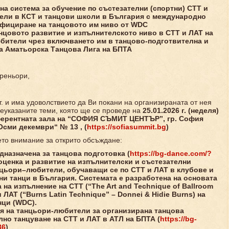
на система за обучение по
състезателни (спортни) СТТ и
ели в
КСТ и танцови школи
в
България с международно
ифициране
на
танцовото им ниво от
WDC
нцовото развитие и изпълнителското ниво в СТТ и ЛАТ на
бители чрез включването им в танцово-подготвителна и
а Аматьорска Танцова Лига на БПТА
треньори,
г. и има удоволствието да Ви покани на организираната от нея
реуказаните теми, която ще се проведе на
25.01.2026 г.
(неделя)
нферентната зала на
“
СОФИЯ СЪМИТ ЦЕНТЪР
”
,
гр. София
 „Осми декември“ № 13
,
(
https://sofiasummit.bg
)
то внимание за открито обсъждане:
дназначена за
танцова
подготовка
(
https://bg-dance.com/?
оценка и
развитие на изпълнителски и състезателни
нцьори–любители, обучаващи се по СТТ и ЛАТ в
клубове и
ни танци в България.
Системата
е разработена
на основа
та
 на изпълнение на СТТ (
“The Art and Technique of Ballroom
 ЛАТ
(“Burns Latin Technique” – Donnei & Hidie Burns)
на
ци (
WDC
).
я на танцьори-любители за организирана танцова
лно танцуване на СТТ и ЛАТ в АТЛ на БПТА
(
https://bg-
86
)