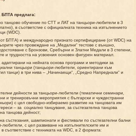
а БПТА предлаг
а
:
но танцово обучение по СТТ и ЛАТ на танцьори-любители в 3
латно), в съответстие с официалната техника на изпълнението
нци (WDC).
(от БПТА) и международно признато сертифициране (от WDC) на
ьорите чрез провеждане на „Медални“ тестове с външно,
достояване с Бронзови, Сребърни и Златни Медали в 3 степени,
ите и трудността на усвоения основен фигурен материал.
 адаптирани на нейната основа програми и методики за
циални танцьори (танцьори-любители, ориентирани към
тил танци) в три нива – „Начинаещи“, „Средно Напреднали“ и
ителни дейности за танцьори-любители (тематични семинари,
лни и тренировъчни мероприятия с български и чуждестранни
ньори) с цел свободно-избираемо развитие на танцовата им
тереси – за социално танцуване, за състезателна танцова
чна танцова дейност;
 на състезания, шампионати и фестивали по състезателни бални
и-любители, с цел развиване на изпълнителските им и
 в съответствие с техниката на WDC, в 2 формата: