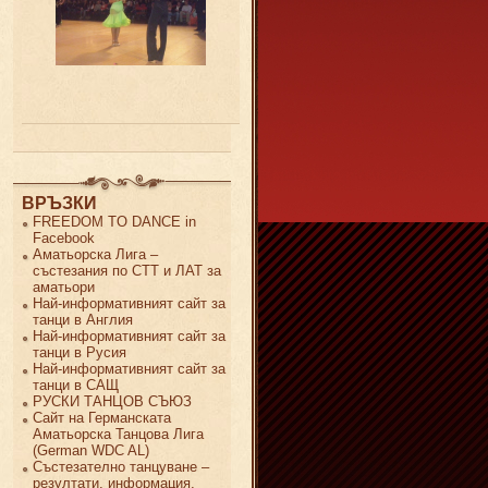
ВРЪЗКИ
FREEDOM TO DANCE in
Facebook
Аматьорска Лига –
състезания по СТТ и ЛАТ за
аматьори
Най-информативният сайт за
танци в Англия
Най-информативният сайт за
танци в Русия
Най-информативният сайт за
танци в САЩ
РУСКИ ТАНЦОВ СЪЮЗ
Сайт на Германската
Аматьорска Танцова Лига
(German WDC AL)
Състезателно танцуване –
резултати, информация,