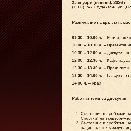
25 януари (неделя), 2026 г.
–
(1700), р-н Студентски, ул. „
Разписание на кръглата мас
09.30 – 10.00 ч.
–
Регистрация
1
0.00 – 10.30 ч.
–
Презентация
10.30 – 12.00 ч.
–
Дискусия по
12.00 – 12.30 ч.
–
Кафе пауза
12.30
– 13.30 ч. –
Продължение
13.30 – 14.00 ч.
– Гласуване н
14.00 ч.
– Край
Работни теми за дискусия:
Състояние и проблеми на
Спортни) на танцьори-люб
Състояние и проблеми на
национален и междунаро