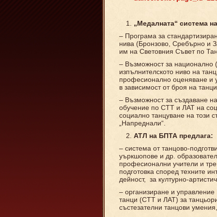
„
Медалната
“
система
н
– Програма за стандартизира
нива (Бронзово, Сребърно и З
им на Световния Съвет по Та
– Възможност за национално 
изпълнителското ниво на танц
професионално оценяване и у
в зависимост от броя на танц
– Възможност за създаване на
обучение по СТТ и ЛАТ на со
социално танцуване на този с
„Напреднали“.
АТЛ
на БПТА
предлага:
– система от танцово-подготв
уъркшопове и др. образовате
професионални учители и тре
подготовка според техните ин
дейност, за културно-артисти
– организиране и управление
танци (СТТ и ЛАТ) за танцьор
състезателни танцови умения,