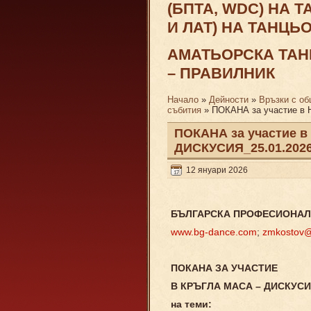
(БПТА, WDC) НА 
И ЛАТ) НА ТАНЦ
АМАТЬОРСКА ТАНЦ
– ПРАВИЛНИК
Начало
»
Дейности
»
Връзки с о
събития
» ПОКАНА за участие в
ПОКАНА за участие
ДИСКУСИЯ_25.01.2026 
12 януари 2026
БЪЛГАРСКА ПРОФЕСИОНАЛ
www.bg-dance.com
;
zmkostov@
ПОКАНА ЗА УЧАСТИЕ
В КРЪГЛА МАСА – ДИСКУС
на теми: