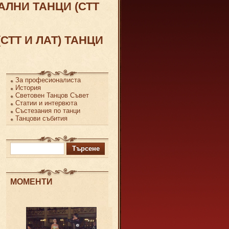
АЛНИ ТАНЦИ (СТТ
ТТ И ЛАТ) ТАНЦИ
За професионалиста
История
Световен Танцов Съвет
Статии и интервюта
Състезания по танци
Танцови събития
Търсене
за:
МОМЕНТИ