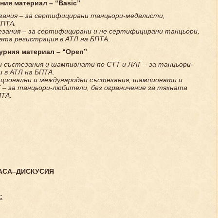
рния материал –
“Basic”
зания
–
за сертифицирани
танцьори-медалисти
,
БПТА.
езания
–
за сертифицирани и не сертифицирани танцьори,
ната регистрация в АТЛ на БПТА
.
урния материал –
“Open”
и състезания и шампионати по СТТ и ЛАТ – за танцьори-
 в АТЛ на БПТА.
ационални
и международни
състезания, шампионати и
 – за танцьори-любители, без ограничение за тяхната
ПТА.
АСА
–
ДИСКУСИЯ
: