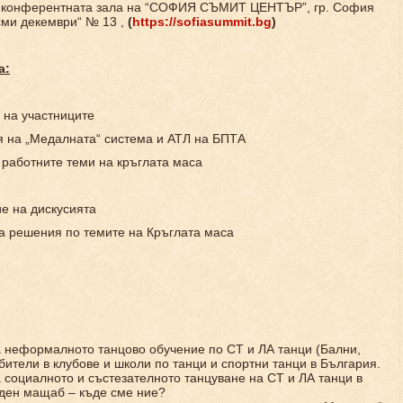
 конферентната зала на “СОФИЯ СЪМИТ ЦЕНТЪР”, гр. София
Осми декември“ № 13 ,
(
https://sofiasummit.bg
)
а:
 на участниците
 на „Медалната“ система и АТЛ на БПТА
 работните теми на кръглата маса
 на дискусията
а решения по темите на Кръглата маса
 неформалното танцово обучение по СТ и ЛА танци (Бални,
ители в клубове и школи по танци и спортни танци в България.
 социалното и състезателното танцуване на СТ и ЛА танци в
ден мащаб – къде сме ние?